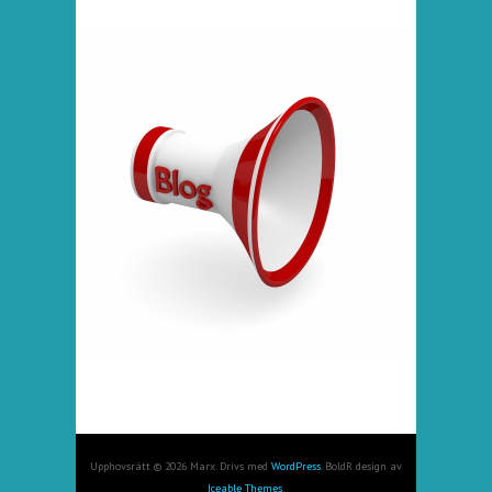
Upphovsrätt © 2026 Marx. Drivs med
WordPress
. BoldR design av
Iceable Themes
.