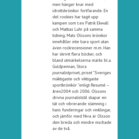
men hänger kvar med
idrottskrönikor fortfarande. En
del rookies har tagit upp
kampen som t.ex Patrik Ekwall
och Mattias Luhr på samma
tidning. Mats Olssons krönikor
innehåller inte bara sport utan
även rockrecensioner m.m. Han
har skrivit flera böcker, och
bland utmärkelserna märks bl.a.
Guldpennan, Stora
journalistpriset, priset ”Sveriges
mäktigaste och viktigaste
sportkrönikör ”enligt Resumé –
åren2004 och 2006. Olssons
drivna journaliststil skapar en
tät och vibrerande stämning i
hans funderingar och vinklingar,
och jämför med Niva är Olsson
den breda och mindre nischade
av de två.