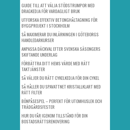
GUIDE TILL ATT VÄLJA STÖDSTRUMPOR MED
DRAGKEDJA FÖR VARDAGLIGT BRUK
UTFORSKA EFFEKTIV BETONGHÅLTAGNING FÖR
BYGGPROJEKT I STOCKHOLM
SÅ MAXIMERAR DU INLÄRNINGEN I GÖTEBORGS
HANDLEDARKURSER
ANPASSA DÄCKVAL EFTER SVENSKA SÄSONGERS
SKIFTANDE UNDERLAG
FÖRBÄTTRA DITT HEMS VÄRDE MED RÄTT
TAKTJÄNSTER
SÅ VÄLJER DU RÄTT CYKELKEDJA FÖR DIN CYKEL
SÅ HÅLLER DU SPAVATTNET KRISTALLKLART MED
RÄTT FILTER
BÖNPÅSESPEL – PERFEKT FÖR UTOMHUSLEK OCH
TRÄDGÅRDSFESTER
HUR DU FÅR IGENOM TILLSTÅND FÖR DIN
BOSTADSRÄTTSRENOVERING