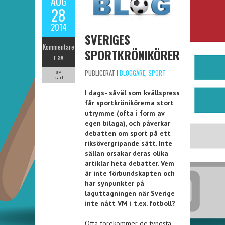
AUG
28
2014
SVERIGES
Kommentare
SPORTKRÖNIKÖRER
r av
PUBLICERAT I
BLOGGARE
,
SPORT
av
karl
I dags- såväl som kvällspress
får sportkrönikörerna stort
utrymme (ofta i form av
egen bilaga), och påverkar
debatten om sport på ett
riksövergripande sätt. Inte
sällan orsakar deras olika
artiklar heta debatter. Vem
är inte förbundskapten och
har synpunkter på
laguttagningen när Sverige
inte nått VM i t.ex. fotboll?
Ofta förekommer de tyngsta