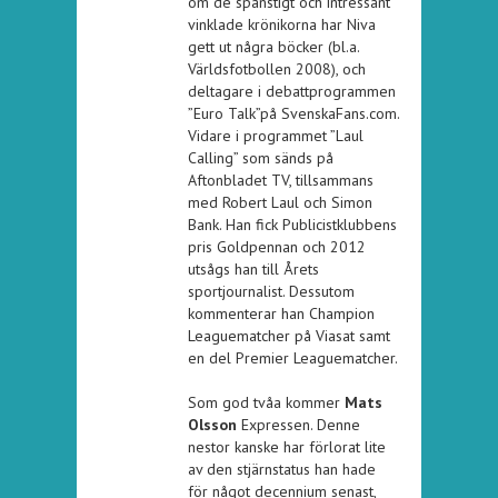
om de spänstigt och intressant
vinklade krönikorna har Niva
gett ut några böcker (bl.a.
Världsfotbollen 2008), och
deltagare i debattprogrammen
”Euro Talk”på SvenskaFans.com.
Vidare i programmet ”Laul
Calling” som sänds på
Aftonbladet TV, tillsammans
med Robert Laul och Simon
Bank. Han fick Publicistklubbens
pris Goldpennan och 2012
utsågs han till Årets
sportjournalist. Dessutom
kommenterar han Champion
Leaguematcher på Viasat samt
en del Premier Leaguematcher.
Som god tvåa kommer
Mats
Olsson
Expressen. Denne
nestor kanske har förlorat lite
av den stjärnstatus han hade
för något decennium senast,