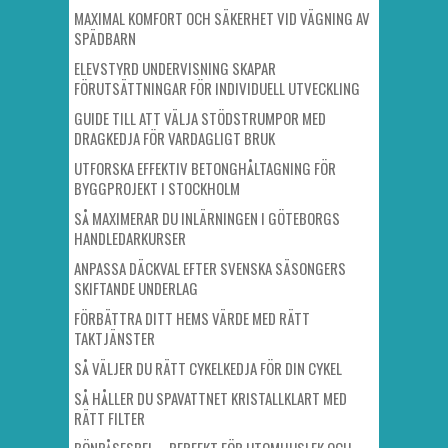
MAXIMAL KOMFORT OCH SÄKERHET VID VÄGNING AV
SPÄDBARN
ELEVSTYRD UNDERVISNING SKAPAR
FÖRUTSÄTTNINGAR FÖR INDIVIDUELL UTVECKLING
GUIDE TILL ATT VÄLJA STÖDSTRUMPOR MED
DRAGKEDJA FÖR VARDAGLIGT BRUK
UTFORSKA EFFEKTIV BETONGHÅLTAGNING FÖR
BYGGPROJEKT I STOCKHOLM
SÅ MAXIMERAR DU INLÄRNINGEN I GÖTEBORGS
HANDLEDARKURSER
ANPASSA DÄCKVAL EFTER SVENSKA SÄSONGERS
SKIFTANDE UNDERLAG
FÖRBÄTTRA DITT HEMS VÄRDE MED RÄTT
TAKTJÄNSTER
SÅ VÄLJER DU RÄTT CYKELKEDJA FÖR DIN CYKEL
SÅ HÅLLER DU SPAVATTNET KRISTALLKLART MED
RÄTT FILTER
BÖNPÅSESPEL – PERFEKT FÖR UTOMHUSLEK OCH