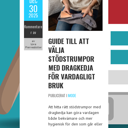
DEC
30
2025
Kommentare
r av
GUIDE TILL ATT
av
Lova
VÄLJA
Pierresdotter
STÖDSTRUMPOR
MED DRAGKEDJA
FÖR VARDAGLIGT
BRUK
PUBLICERAT I
MODE
Att hitta rätt stödstrumpor med
dragkedja kan göra vardagen
både bekvämare och mer
hygienisk för den som går eller