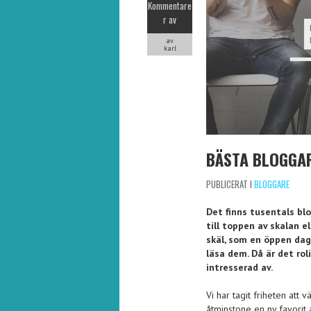
Kommentare
r av
av
karl
BÄSTA BLOGGA
PUBLICERAT I
BLOGGARE
Det finns tusentals blo
till toppen av skalan e
skäl, som en öppen dagb
läsa dem. Då är det ro
intresserad av.
Vi har tagit friheten att
åtminstone en ny favorit a