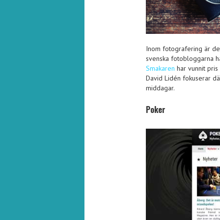
Inom fotografering är de
svenska fotobloggarna ha
Smakaren
har vunnit pri
David Lidén fokuserar där
middagar.
Poker