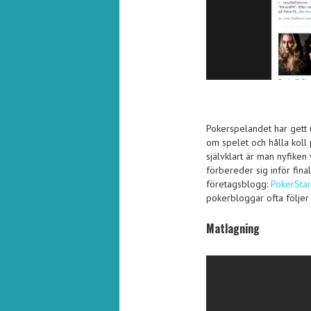
Pokerspelandet har gett u
om spelet och hålla koll 
självklart är man nyfike
förbereder sig inför fina
företagsblogg:
PokerSta
pokerbloggar ofta följer 
Matlagning