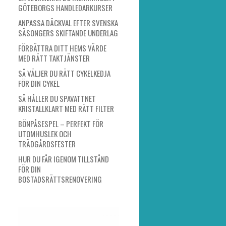
GÖTEBORGS HANDLEDARKURSER
ANPASSA DÄCKVAL EFTER SVENSKA
SÄSONGERS SKIFTANDE UNDERLAG
FÖRBÄTTRA DITT HEMS VÄRDE
MED RÄTT TAKTJÄNSTER
SÅ VÄLJER DU RÄTT CYKELKEDJA
FÖR DIN CYKEL
SÅ HÅLLER DU SPAVATTNET
KRISTALLKLART MED RÄTT FILTER
BÖNPÅSESPEL – PERFEKT FÖR
UTOMHUSLEK OCH
TRÄDGÅRDSFESTER
HUR DU FÅR IGENOM TILLSTÅND
FÖR DIN
BOSTADSRÄTTSRENOVERING