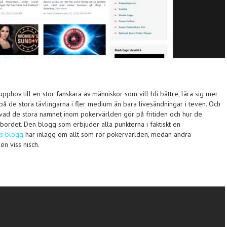
pphov till en stor fanskara av människor som vill bli bättre, lära sig mer
på de stora tävlingarna i fler medium än bara livesändningar i teven. Och
n vad de stora namnet inom pokervärlden gör på fritiden och hur de
lbordet. Den blogg som erbjuder alla punkterna i faktiskt en
rs blogg
har inlägg om allt som rör pokervärlden, medan andra
en viss nisch.