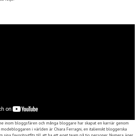
ne inom bloggsfären och många bloggare har skapat en karriär genom
 modebloggaren i världen är Chiara Ferragni, en italienskt bloggerska
m sina favoritoutfits till att ha ett eget team på tio personer. Numera äger