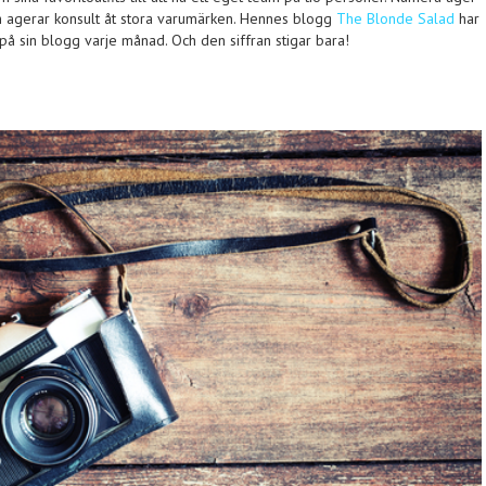
h agerar konsult åt stora varumärken. Hennes blogg
The Blonde Salad
har
å sin blogg varje månad. Och den siffran stigar bara!