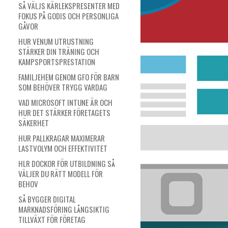
SÅ VÄLJS KÄRLEKSPRESENTER MED
FOKUS PÅ GODIS OCH PERSONLIGA
GÅVOR
HUR VENUM UTRUSTNING
STÄRKER DIN TRÄNING OCH
KAMPSPORTSPRESTATION
FAMILJEHEM GENOM GFO FÖR BARN
SOM BEHÖVER TRYGG VARDAG
VAD MICROSOFT INTUNE ÄR OCH
HUR DET STÄRKER FÖRETAGETS
SÄKERHET
HUR PALLKRAGAR MAXIMERAR
LASTVOLYM OCH EFFEKTIVITET
HLR DOCKOR FÖR UTBILDNING SÅ
VÄLJER DU RÄTT MODELL FÖR
BEHOV
SÅ BYGGER DIGITAL
MARKNADSFÖRING LÅNGSIKTIG
TILLVÄXT FÖR FÖRETAG