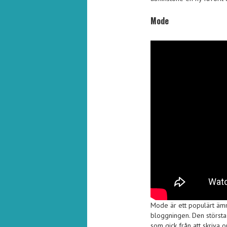
Mode
Mode är ett populärt äm
bloggningen. Den största
som gick från att skriva o