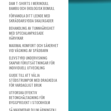
DAM T-SHIRTS I MERINOULL
BAMBU OCH EKOLOGISK BOMULL
FÖRVANDLA DITT LEENDE MED
SKRÄDDARSYDDA SKALFASADER
BEHANDLING AV TUNNHÅRIGHET
MED SPECIALANPASSADE
HÅRVIKAR
MAXIMAL KOMFORT OCH SÄKERHET
VID VÄGNING AV SPÄDBARN
ELEVSTYRD UNDERVISNING
SKAPAR FÖRUTSÄTTNINGAR FÖR
INDIVIDUELL UTVECKLING
GUIDE TILL ATT VÄLJA
STÖDSTRUMPOR MED DRAGKEDJA
FÖR VARDAGLIGT BRUK
UTFORSKA EFFEKTIV
BETONGHÅLTAGNING FÖR
BYGGPROJEKT I STOCKHOLM
SÅ MAXIMERAR DU INLÄRNINGEN I