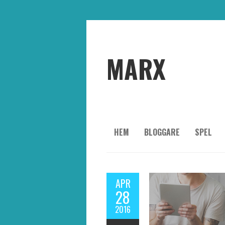
MARX
HEM
BLOGGARE
SPEL
APR
28
2016