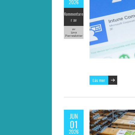
2026
Kommentare
r av
av
Lova
Pierresdotter
Läs mer
JUN
01
2026