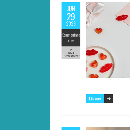
JUN
29
2026
Kommentare
r av
av
Lova
Pierresdotter
Läs mer