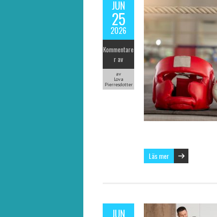
JUN
25
2026
Kommentare
r av
av
Lova
Pierresdotter
Läs mer
JUN