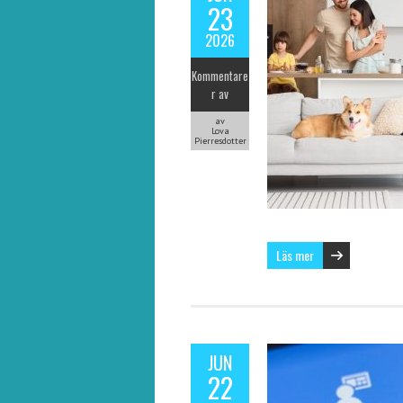
23
2026
Kommentare
r av
av
Lova
Pierresdotter
Läs mer
JUN
22