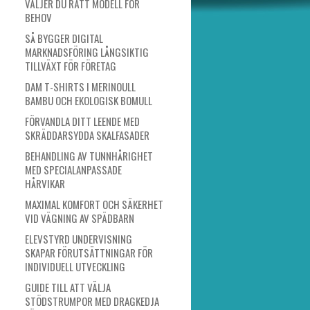
VÄLJER DU RÄTT MODELL FÖR
BEHOV
SÅ BYGGER DIGITAL
MARKNADSFÖRING LÅNGSIKTIG
TILLVÄXT FÖR FÖRETAG
DAM T-SHIRTS I MERINOULL
BAMBU OCH EKOLOGISK BOMULL
FÖRVANDLA DITT LEENDE MED
SKRÄDDARSYDDA SKALFASADER
BEHANDLING AV TUNNHÅRIGHET
MED SPECIALANPASSADE
HÅRVIKAR
MAXIMAL KOMFORT OCH SÄKERHET
VID VÄGNING AV SPÄDBARN
ELEVSTYRD UNDERVISNING
SKAPAR FÖRUTSÄTTNINGAR FÖR
INDIVIDUELL UTVECKLING
GUIDE TILL ATT VÄLJA
STÖDSTRUMPOR MED DRAGKEDJA