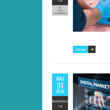
r av
av
Lova
Pierresdotter
Läs mer
MAJ
01
2026
Kommentare
r av