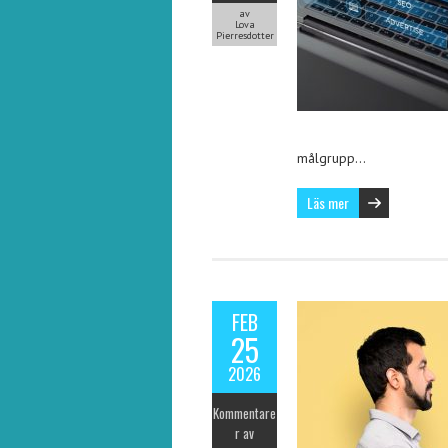
av
Lova
Pierresdotter
målgrupp…
Läs mer
FEB
25
2026
Kommentare
r av