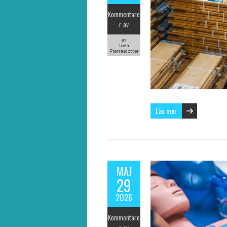
Kommentare
r av
av
Lova
Pierresdotter
Läs mer
MAJ
29
2026
Kommentare