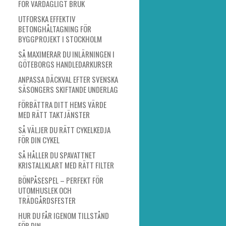
FÖR VARDAGLIGT BRUK
UTFORSKA EFFEKTIV
BETONGHÅLTAGNING FÖR
BYGGPROJEKT I STOCKHOLM
SÅ MAXIMERAR DU INLÄRNINGEN I
GÖTEBORGS HANDLEDARKURSER
ANPASSA DÄCKVAL EFTER SVENSKA
SÄSONGERS SKIFTANDE UNDERLAG
FÖRBÄTTRA DITT HEMS VÄRDE
MED RÄTT TAKTJÄNSTER
SÅ VÄLJER DU RÄTT CYKELKEDJA
FÖR DIN CYKEL
SÅ HÅLLER DU SPAVATTNET
KRISTALLKLART MED RÄTT FILTER
BÖNPÅSESPEL – PERFEKT FÖR
UTOMHUSLEK OCH
TRÄDGÅRDSFESTER
HUR DU FÅR IGENOM TILLSTÅND
FÖR DIN