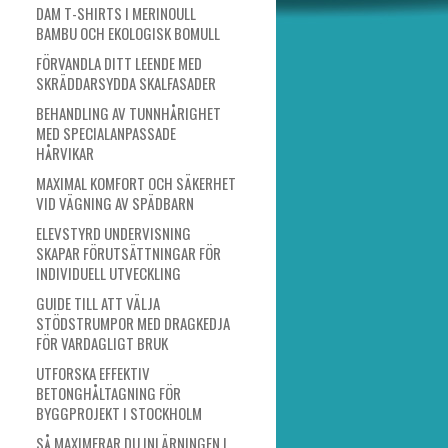
DAM T-SHIRTS I MERINOULL
BAMBU OCH EKOLOGISK BOMULL
FÖRVANDLA DITT LEENDE MED
SKRÄDDARSYDDA SKALFASADER
BEHANDLING AV TUNNHÅRIGHET
MED SPECIALANPASSADE
HÅRVIKAR
MAXIMAL KOMFORT OCH SÄKERHET
VID VÄGNING AV SPÄDBARN
ELEVSTYRD UNDERVISNING
SKAPAR FÖRUTSÄTTNINGAR FÖR
INDIVIDUELL UTVECKLING
GUIDE TILL ATT VÄLJA
STÖDSTRUMPOR MED DRAGKEDJA
FÖR VARDAGLIGT BRUK
UTFORSKA EFFEKTIV
BETONGHÅLTAGNING FÖR
BYGGPROJEKT I STOCKHOLM
SÅ MAXIMERAR DU INLÄRNINGEN I