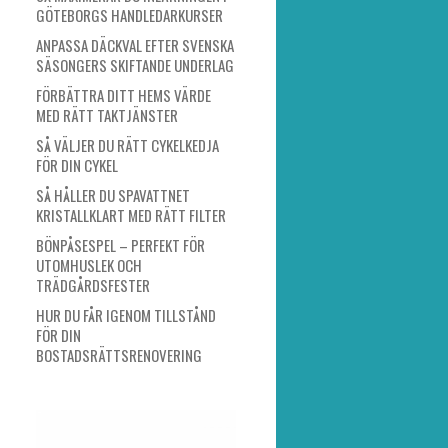
GÖTEBORGS HANDLEDARKURSER
ANPASSA DÄCKVAL EFTER SVENSKA
SÄSONGERS SKIFTANDE UNDERLAG
FÖRBÄTTRA DITT HEMS VÄRDE
MED RÄTT TAKTJÄNSTER
SÅ VÄLJER DU RÄTT CYKELKEDJA
FÖR DIN CYKEL
SÅ HÅLLER DU SPAVATTNET
KRISTALLKLART MED RÄTT FILTER
BÖNPÅSESPEL – PERFEKT FÖR
UTOMHUSLEK OCH
TRÄDGÅRDSFESTER
HUR DU FÅR IGENOM TILLSTÅND
FÖR DIN
BOSTADSRÄTTSRENOVERING