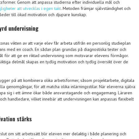
tsformer. Genom att anpassa studierna efter individuella mål och
jligheter att utvecklas i egen takt
. Metoden främjar självständighet och
ur leder till ökad motivation och djupare kunskap.
tyrd undervisning
nas vikten av att varje elev får arbeta utifrån en personlig studieplan
ns med en coach. En sådan plan grundas på diagnostiska tester och
mål för att ge en riktad undervisning som motsvarar elevens förmågor.
iktiga delmål skapas en tydlig motivation och tydlig översikt över de
ygger på att kombinera olika arbetsformer, såsom projektarbete, digitala
ella genomgångar, för att matcha olika inlärningsstilar. När eleverna själva
rdjupa sig i ett ämne ökar både ansvarstagande och engagemang. Läraren
ch handledare, vilket innebär att undervisningen kan anpassas flexibelt
vation stärks
eslut om sitt arbetssätt blir eleven mer delaktig i både planering och