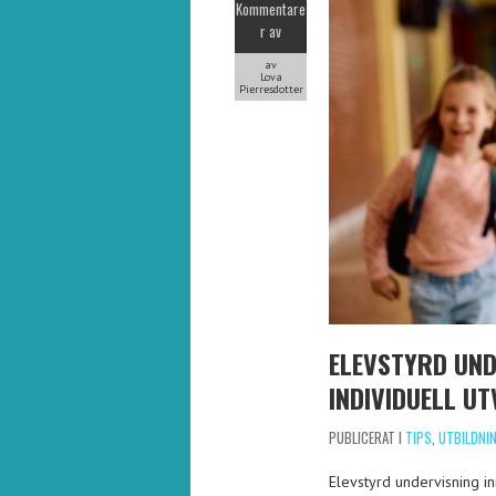
Kommentare
r av
av
Lova
Pierresdotter
ELEVSTYRD UND
INDIVIDUELL U
PUBLICERAT I
TIPS
,
UTBILDNI
Elevstyrd undervisning in