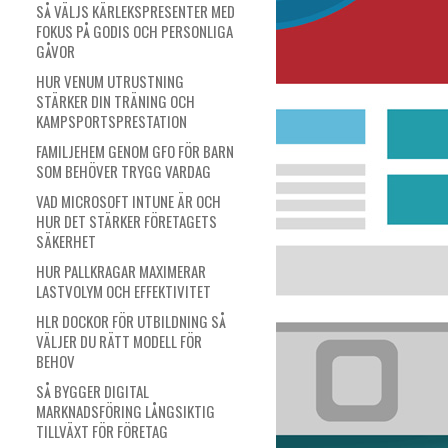
SÅ VÄLJS KÄRLEKSPRESENTER MED
FOKUS PÅ GODIS OCH PERSONLIGA
GÅVOR
HUR VENUM UTRUSTNING
STÄRKER DIN TRÄNING OCH
KAMPSPORTSPRESTATION
FAMILJEHEM GENOM GFO FÖR BARN
SOM BEHÖVER TRYGG VARDAG
VAD MICROSOFT INTUNE ÄR OCH
HUR DET STÄRKER FÖRETAGETS
SÄKERHET
HUR PALLKRAGAR MAXIMERAR
LASTVOLYM OCH EFFEKTIVITET
HLR DOCKOR FÖR UTBILDNING SÅ
VÄLJER DU RÄTT MODELL FÖR
BEHOV
SÅ BYGGER DIGITAL
MARKNADSFÖRING LÅNGSIKTIG
TILLVÄXT FÖR FÖRETAG