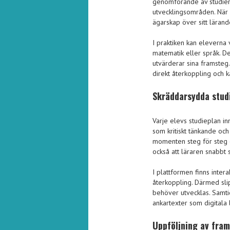
genomförande av studierna
utvecklingsområden. När 
ägarskap över sitt lärande,
I praktiken kan eleverna 
matematik eller språk. De
utvärderar sina framste
direkt återkoppling och k
Skräddarsydda studi
Varje elevs studieplan i
som kritiskt tänkande och
momenten steg för steg 
också att läraren snabbt 
I plattformen finns inte
återkoppling. Därmed sli
behöver utvecklas. Samti
ankartexter som digitala 
Uppföljning av fram