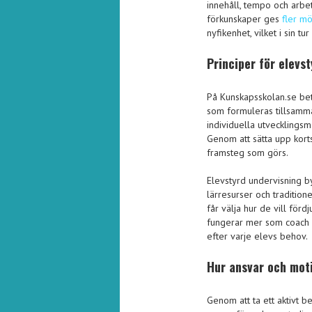
innehåll, tempo och arbe
förkunskaper ges
fler mö
nyfikenhet, vilket i sin t
Principer för elevs
På Kunskapsskolan.se beto
som formuleras tillsamma
individuella utvecklings
Genom att sätta upp korts
framsteg som görs.
Elevstyrd undervisning b
lärresurser och tradition
får välja hur de vill fö
fungerar mer som coach o
efter varje elevs behov.
Hur ansvar och moti
Genom att ta ett aktivt b