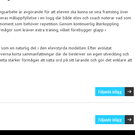
ningsarbete är avgörande för att eleven ska kunna se sina framsteg över
teras måluppfyllelse i en logg där både elev och coach noterar vad som
a moment som behöver repetition. Genom kontinuerlig återkoppling
 förmågor som kräver extra träning, vilket förebygger glapp i
 som en naturlig del i den elevstyrda modellen. Efter avslutat
verna korta sammanfattningar där de beskriver sin egen utveckling och
tta stärker förmågan att sätta ord på sitt lärande och gör det enklare att
Följande inlägg
Följande inlägg