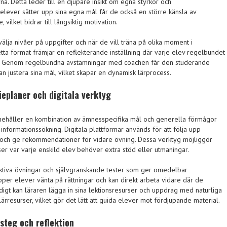
. Detta leder till en djupare insikt om egna styrkor och
elever sätter upp sina egna mål får de också en större känsla av
 vilket bidrar till långsiktig motivation.
välja nivåer på uppgifter och när de vill träna på olika moment i
tta format främjar en reflekterande inställning där varje elev regelbundet
g. Genom regelbundna avstämningar med coachen får den studerande
an justera sina mål, vilket skapar en dynamisk lärprocess.
eplaner och digitala verktyg
nnehåller en kombination av ämnesspecifika mål och generella förmågor
 informationssökning. Digitala plattformar används för att följa upp
och ge rekommendationer för vidare övning. Dessa verktyg möjliggör
ser var varje enskild elev behöver extra stöd eller utmaningar.
raktiva övningar och självgranskande tester som ger omedelbar
pper elever vänta på rättningar och kan direkt arbeta vidare där de
digt kan läraren lägga in sina lektionsresurser och uppdrag med naturliga
lärresurser, vilket gör det lätt att guida elever mot fördjupande material.
steg och reflektion