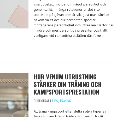
visa uppskattning genom något personligt och
genomtänkt. I många relationer är det inte
storleken på gåvan som är viktigast utan känslan
bakom valet och hur presenten speglar
mottagarens personlighet och intressen. Därför har
mindre och mer personliga presenter blivit allt
vanligare vid romantiska tillfällen där fokus…
HUR VENUM UTRUSTNING
STÄRKER DIN TRÄNING OCH
KAMPSPORTSPRESTATION
PUBLICERAT I
TIPS
,
TRÄNING
Att träna kampsport eller delta i olika typer av
fysisk träning kräver både rätt teknik och rätt