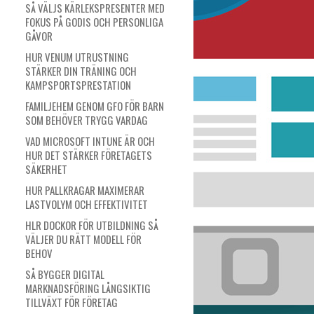
SÅ VÄLJS KÄRLEKSPRESENTER MED
FOKUS PÅ GODIS OCH PERSONLIGA
GÅVOR
HUR VENUM UTRUSTNING
STÄRKER DIN TRÄNING OCH
KAMPSPORTSPRESTATION
FAMILJEHEM GENOM GFO FÖR BARN
SOM BEHÖVER TRYGG VARDAG
VAD MICROSOFT INTUNE ÄR OCH
HUR DET STÄRKER FÖRETAGETS
SÄKERHET
HUR PALLKRAGAR MAXIMERAR
LASTVOLYM OCH EFFEKTIVITET
HLR DOCKOR FÖR UTBILDNING SÅ
VÄLJER DU RÄTT MODELL FÖR
BEHOV
SÅ BYGGER DIGITAL
MARKNADSFÖRING LÅNGSIKTIG
TILLVÄXT FÖR FÖRETAG