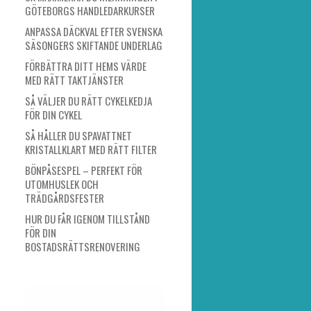
GÖTEBORGS HANDLEDARKURSER
ANPASSA DÄCKVAL EFTER SVENSKA
SÄSONGERS SKIFTANDE UNDERLAG
FÖRBÄTTRA DITT HEMS VÄRDE
MED RÄTT TAKTJÄNSTER
SÅ VÄLJER DU RÄTT CYKELKEDJA
FÖR DIN CYKEL
SÅ HÅLLER DU SPAVATTNET
KRISTALLKLART MED RÄTT FILTER
BÖNPÅSESPEL – PERFEKT FÖR
UTOMHUSLEK OCH
TRÄDGÅRDSFESTER
HUR DU FÅR IGENOM TILLSTÅND
FÖR DIN
BOSTADSRÄTTSRENOVERING