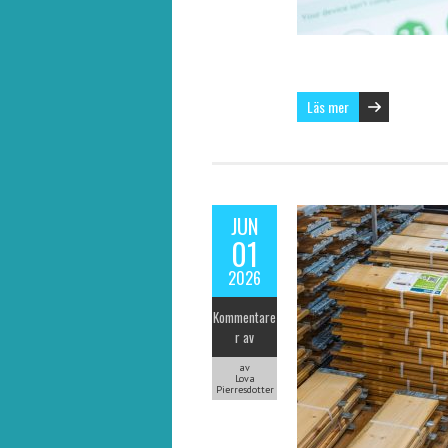
Läs mer
JUN
01
2026
Kommentare
r av
av
Lova
Pierresdotter