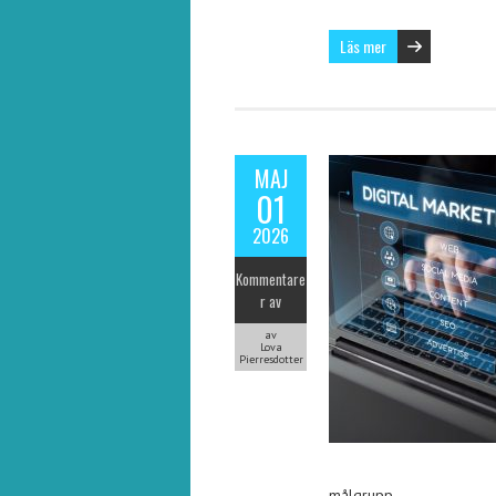
Läs mer
MAJ
01
2026
Kommentare
r av
av
Lova
Pierresdotter
målgrupp…