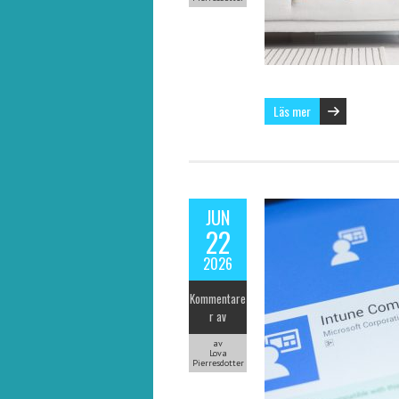
Läs mer
JUN
22
2026
Kommentare
r av
av
Lova
Pierresdotter