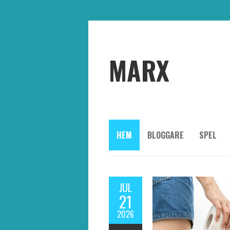
MARX
HEM
BLOGGARE
SPEL
JUL
21
2026