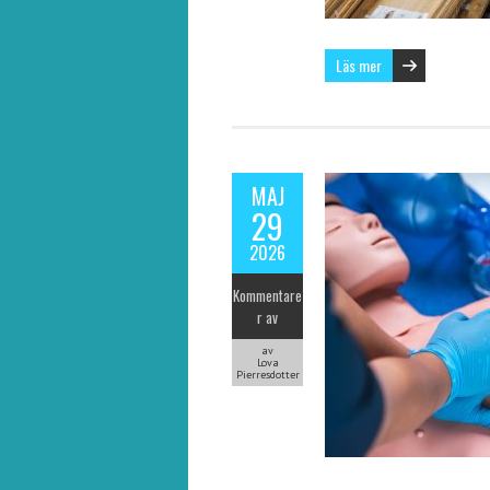
Läs mer
MAJ
29
2026
Kommentare
r av
av
Lova
Pierresdotter