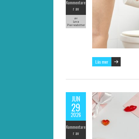
Kommentare
r av
av
Lova
Pierresdotter
Läs mer
JUN
29
2026
Kommentare
r av