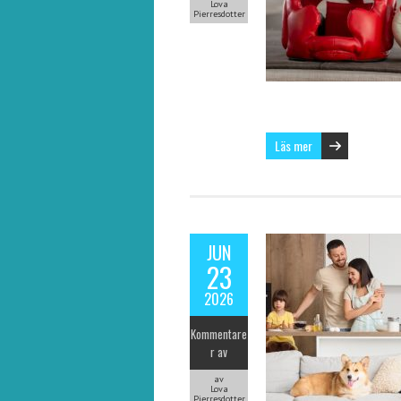
Lova
Pierresdotter
Läs mer
JUN
23
2026
Kommentare
r av
av
Lova
Pierresdotter