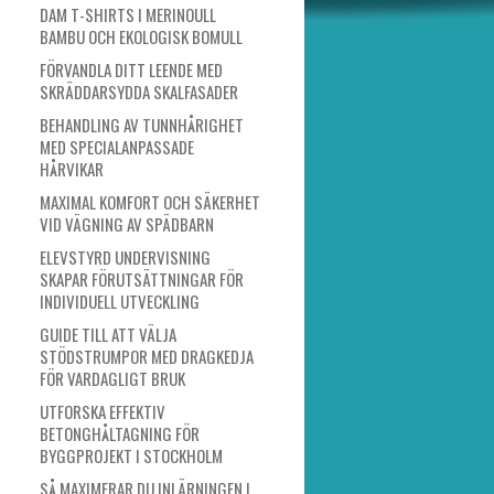
DAM T-SHIRTS I MERINOULL
BAMBU OCH EKOLOGISK BOMULL
FÖRVANDLA DITT LEENDE MED
SKRÄDDARSYDDA SKALFASADER
BEHANDLING AV TUNNHÅRIGHET
MED SPECIALANPASSADE
HÅRVIKAR
MAXIMAL KOMFORT OCH SÄKERHET
VID VÄGNING AV SPÄDBARN
ELEVSTYRD UNDERVISNING
SKAPAR FÖRUTSÄTTNINGAR FÖR
INDIVIDUELL UTVECKLING
GUIDE TILL ATT VÄLJA
STÖDSTRUMPOR MED DRAGKEDJA
FÖR VARDAGLIGT BRUK
UTFORSKA EFFEKTIV
BETONGHÅLTAGNING FÖR
BYGGPROJEKT I STOCKHOLM
SÅ MAXIMERAR DU INLÄRNINGEN I