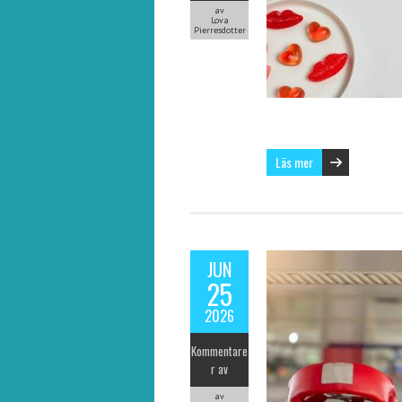
av
Lova
Pierresdotter
Läs mer
JUN
25
2026
Kommentare
r av
av