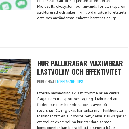
en central plattform. Tjänsten är en del av
Microsofts ekosystem och används för att skapa en
strukturerad och säker IT-miljö där både företagets
data och användarnas enheter hanteras enligt…
HUR PALLKRAGAR MAXIMERAR
LASTVOLYM OCH EFFEKTIVITET
PUBLICERAT I
FÖRETAGARE
,
TIPS
Effektiv användning av lastutrymme är en central
fråga inom transport och lagring. I takt med att
flöden blir mer komplexa och kraven på
resurshushållning ökar, har enkla men funktionella
lösningar fått en allt större betydelse. Pallkragar är
ett tydligt exempel på hur standardiserade
komponenter kan bidra till att optimera både