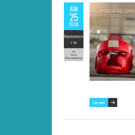
JUN
25
2026
Kommentare
r av
av
Lova
Pierresdotter
Läs mer