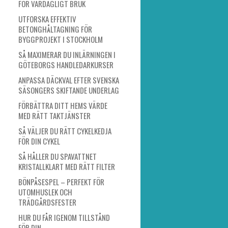
FÖR VARDAGLIGT BRUK
UTFORSKA EFFEKTIV
BETONGHÅLTAGNING FÖR
BYGGPROJEKT I STOCKHOLM
SÅ MAXIMERAR DU INLÄRNINGEN I
GÖTEBORGS HANDLEDARKURSER
ANPASSA DÄCKVAL EFTER SVENSKA
SÄSONGERS SKIFTANDE UNDERLAG
FÖRBÄTTRA DITT HEMS VÄRDE
MED RÄTT TAKTJÄNSTER
SÅ VÄLJER DU RÄTT CYKELKEDJA
FÖR DIN CYKEL
SÅ HÅLLER DU SPAVATTNET
KRISTALLKLART MED RÄTT FILTER
BÖNPÅSESPEL – PERFEKT FÖR
UTOMHUSLEK OCH
TRÄDGÅRDSFESTER
HUR DU FÅR IGENOM TILLSTÅND
FÖR DIN