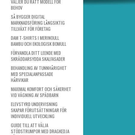
VÄLJER DU RÄTT MODELL FÖR
BEHOV
SÅ BYGGER DIGITAL
MARKNADSFÖRING LÅNGSIKTIG
TILLVÄXT FÖR FÖRETAG
DAM T-SHIRTS I MERINOULL
BAMBU OCH EKOLOGISK BOMULL
FÖRVANDLA DITT LEENDE MED
SKRÄDDARSYDDA SKALFASADER
BEHANDLING AV TUNNHÅRIGHET
MED SPECIALANPASSADE
HÅRVIKAR
MAXIMAL KOMFORT OCH SÄKERHET
VID VÄGNING AV SPÄDBARN
ELEVSTYRD UNDERVISNING
SKAPAR FÖRUTSÄTTNINGAR FÖR
INDIVIDUELL UTVECKLING
GUIDE TILL ATT VÄLJA
STÖDSTRUMPOR MED DRAGKEDJA