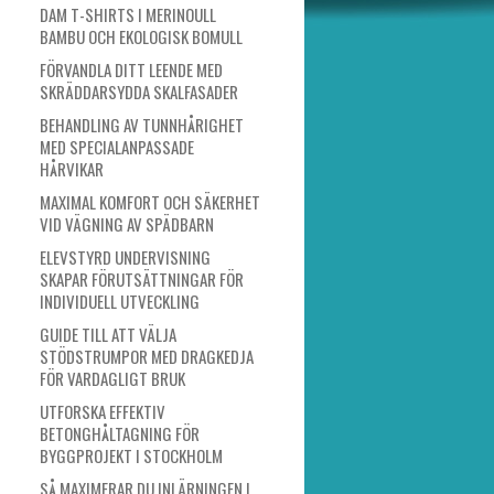
DAM T-SHIRTS I MERINOULL
BAMBU OCH EKOLOGISK BOMULL
FÖRVANDLA DITT LEENDE MED
SKRÄDDARSYDDA SKALFASADER
BEHANDLING AV TUNNHÅRIGHET
MED SPECIALANPASSADE
HÅRVIKAR
MAXIMAL KOMFORT OCH SÄKERHET
VID VÄGNING AV SPÄDBARN
ELEVSTYRD UNDERVISNING
SKAPAR FÖRUTSÄTTNINGAR FÖR
INDIVIDUELL UTVECKLING
GUIDE TILL ATT VÄLJA
STÖDSTRUMPOR MED DRAGKEDJA
FÖR VARDAGLIGT BRUK
UTFORSKA EFFEKTIV
BETONGHÅLTAGNING FÖR
BYGGPROJEKT I STOCKHOLM
SÅ MAXIMERAR DU INLÄRNINGEN I