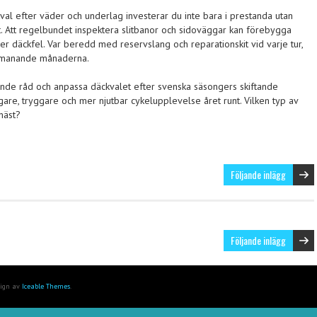
val efter väder och underlag investerar du inte bara i prestanda utan
t. Att regelbundet inspektera slitbanor och sidoväggar kan förebygga
ler däckfel. Var beredd med reservslang och reparationskit vid varje tur,
utmanande månaderna.
nde råd och anpassa däckvalet efter svenska säsongers skiftande
are, tryggare och mer njutbar cykelupplevelse året runt. Vilken typ av
näst?
Följande inlägg
Följande inlägg
sign av
Iceable Themes
.