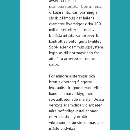
avsedda för olika
diameterstorlekar borrar rena,
cirkulära hål. Kärnborrning är
särskilt lämplig när hålens
diameter överstiger cirka 100
millimeter eller när man vill
behålla intakta kärnprover för
kontroll av betongens kvalitet.
Spol- eller dammutsugssystem
kopplas till borrmaskinen för
att hålla arbetsytan ren och
säker.
För mindre justeringar och
brott av betong fungerar
hydraulisk fragmentering eller
handhammarverktyg med
specialbetonade mejslar. Dessa
verktyg är smidiga vid arbeten
nära befintliga installationer
eller känsliga ytor där
vibrationer från större maskiner
måste undvikas.