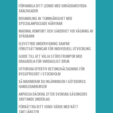
FÖRVANDLA DITT LEENDE MED SKRÄDDARSYDDA
SKALFASADER
BEHANDLING AV TUNNHÅRIGHET MED
SPECIALANPASSADE HÅRVIKAR
MAXIMAL KOMFORT OCH SÄKERHET VID VÄGNING AV
SPÄDBARN
ELEVSTYRD UNDERVISNING SKAPAR
FÖRUTSÄTTNINGAR FÖR INDIVIDUELL UTVECKLING
GUIDE TILL ATT VÄLJA STÖDSTRUMPOR MED
DRAGKEDJA FÖR VARDAGLIGT BRUK
UTFORSKA EFFEKTIV BETONGHÅLTAGNING FÖR
BYGGPROJEKT I STOCKHOLM
SÅ MAXIMERAR DU INLÄRNINGEN I GÖTEBORGS
HANDLEDARKURSER
ANPASSA DÄCKVAL EFTER SVENSKA SÄSONGERS
SKIFTANDE UNDERLAG
FÖRBÄTTRA DITT HEMS VÄRDE MED RÄTT
TAKTJÄNSTER