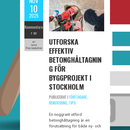
NOV
10
2025
Kommentare
r av
UTFORSKA
av
Lova
EFFEKTIV
Pierresdotter
BETONGHÅLTAGNIN
G FÖR
BYGGPROJEKT I
STOCKHOLM
PUBLICERAT I
FÖRETAGARE
,
RENOVERING
,
TIPS
En noggrant utförd
betonghåltagning är en
förutsättning för både ny- och