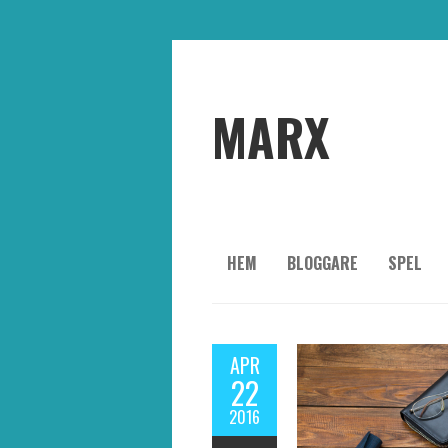
MARX
HEM
BLOGGARE
SPEL
APR
22
2016