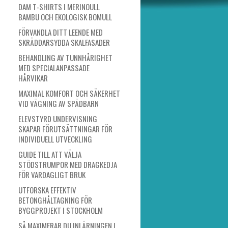
DAM T-SHIRTS I MERINOULL
BAMBU OCH EKOLOGISK BOMULL
FÖRVANDLA DITT LEENDE MED
SKRÄDDARSYDDA SKALFASADER
BEHANDLING AV TUNNHÅRIGHET
MED SPECIALANPASSADE
HÅRVIKAR
MAXIMAL KOMFORT OCH SÄKERHET
VID VÄGNING AV SPÄDBARN
ELEVSTYRD UNDERVISNING
SKAPAR FÖRUTSÄTTNINGAR FÖR
INDIVIDUELL UTVECKLING
GUIDE TILL ATT VÄLJA
STÖDSTRUMPOR MED DRAGKEDJA
FÖR VARDAGLIGT BRUK
UTFORSKA EFFEKTIV
BETONGHÅLTAGNING FÖR
BYGGPROJEKT I STOCKHOLM
SÅ MAXIMERAR DU INLÄRNINGEN I