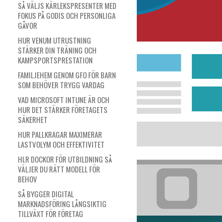
SÅ VÄLJS KÄRLEKSPRESENTER MED
FOKUS PÅ GODIS OCH PERSONLIGA
GÅVOR
HUR VENUM UTRUSTNING
STÄRKER DIN TRÄNING OCH
KAMPSPORTSPRESTATION
FAMILJEHEM GENOM GFO FÖR BARN
SOM BEHÖVER TRYGG VARDAG
VAD MICROSOFT INTUNE ÄR OCH
HUR DET STÄRKER FÖRETAGETS
SÄKERHET
HUR PALLKRAGAR MAXIMERAR
LASTVOLYM OCH EFFEKTIVITET
HLR DOCKOR FÖR UTBILDNING SÅ
VÄLJER DU RÄTT MODELL FÖR
BEHOV
SÅ BYGGER DIGITAL
MARKNADSFÖRING LÅNGSIKTIG
TILLVÄXT FÖR FÖRETAG