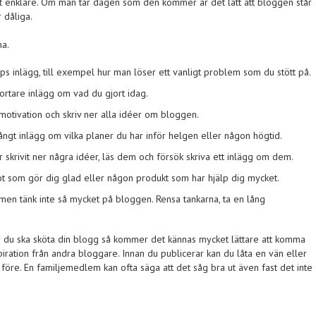
t enklare. Om man tar dagen som den kommer är det lätt att bloggen står
r dåliga.
ma.
tips inlägg, till exempel hur man löser ett vanligt problem som du stött på.
kortare inlägg om vad du gjort idag.
a motivation och skriv ner alla idéer om bloggen.
långt inlägg om vilka planer du har inför helgen eller någon högtid.
skrivit ner några idéer, läs dem och försök skriva ett inlägg om dem.
ot som gör dig glad eller någon produkt som har hjälp dig mycket.
 men tänk inte så mycket på bloggen. Rensa tankarna, ta en lång
 du ska sköta din blogg så kommer det kännas mycket lättare att komma
spiration från andra bloggare. Innan du publicerar kan du låta en vän eller
före. En familjemedlem kan ofta säga att det såg bra ut även fast det inte