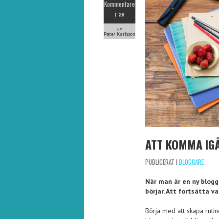
Kommentare
r av
av
Peter Karlsson
ATT KOMMA IG
PUBLICERAT I
BLOGGARE
När man är en ny blogg
börjar. Att fortsätta v
Börja med att skapa ruti