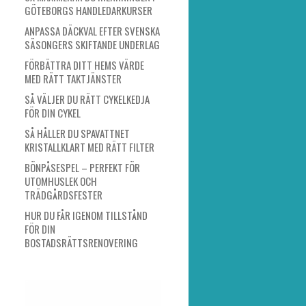
GÖTEBORGS HANDLEDARKURSER
ANPASSA DÄCKVAL EFTER SVENSKA
SÄSONGERS SKIFTANDE UNDERLAG
FÖRBÄTTRA DITT HEMS VÄRDE
MED RÄTT TAKTJÄNSTER
SÅ VÄLJER DU RÄTT CYKELKEDJA
FÖR DIN CYKEL
SÅ HÅLLER DU SPAVATTNET
KRISTALLKLART MED RÄTT FILTER
BÖNPÅSESPEL – PERFEKT FÖR
UTOMHUSLEK OCH
TRÄDGÅRDSFESTER
HUR DU FÅR IGENOM TILLSTÅND
FÖR DIN
BOSTADSRÄTTSRENOVERING