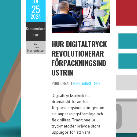
JUL
25
2024
Kommentare
r av
HUR DIGITALTRYCK
av
Lova
REVOLUTIONERAR
Pierresdotter
FÖRPACKNINGSIND
USTRIN
PUBLICERAT I
FÖRETAGARE
,
TIPS
Digitaltrycksteknik har
dramatiskt förändrat
förpackningsindustrin genom
sin anpassningsförmåga och
flexibilitet. Traditionella
tryckmetoder krävde stora
upplagor för att vara