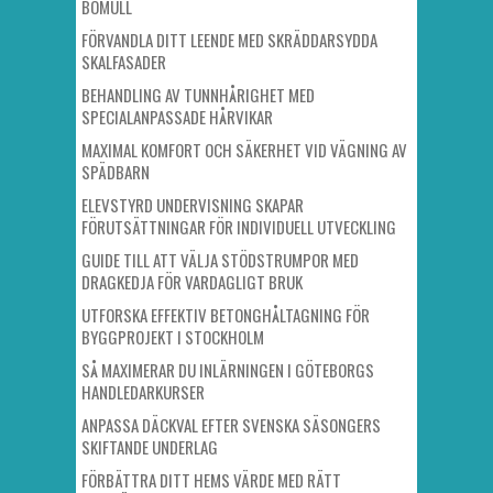
BOMULL
FÖRVANDLA DITT LEENDE MED SKRÄDDARSYDDA
SKALFASADER
BEHANDLING AV TUNNHÅRIGHET MED
SPECIALANPASSADE HÅRVIKAR
MAXIMAL KOMFORT OCH SÄKERHET VID VÄGNING AV
SPÄDBARN
ELEVSTYRD UNDERVISNING SKAPAR
FÖRUTSÄTTNINGAR FÖR INDIVIDUELL UTVECKLING
GUIDE TILL ATT VÄLJA STÖDSTRUMPOR MED
DRAGKEDJA FÖR VARDAGLIGT BRUK
UTFORSKA EFFEKTIV BETONGHÅLTAGNING FÖR
BYGGPROJEKT I STOCKHOLM
SÅ MAXIMERAR DU INLÄRNINGEN I GÖTEBORGS
HANDLEDARKURSER
ANPASSA DÄCKVAL EFTER SVENSKA SÄSONGERS
SKIFTANDE UNDERLAG
FÖRBÄTTRA DITT HEMS VÄRDE MED RÄTT